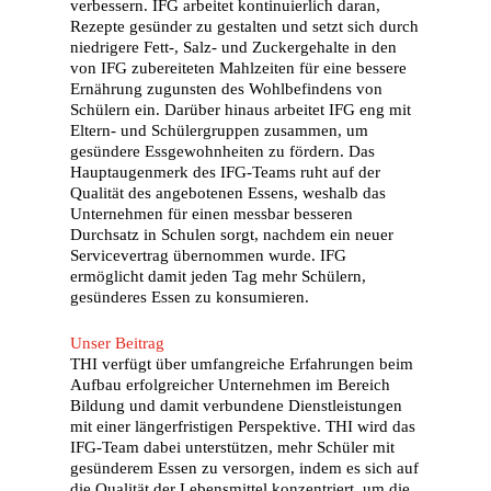
verbessern. IFG arbeitet kontinuierlich daran,
Rezepte gesünder zu gestalten und setzt sich durch
niedrigere Fett-, Salz- und Zuckergehalte in den
von IFG zubereiteten Mahlzeiten für eine bessere
Deutsch
Ernährung zugunsten des Wohlbefindens von
Schülern ein. Darüber hinaus arbeitet IFG eng mit
English
(
Englisch
)
Eltern- und Schülergruppen zusammen, um
gesündere Essgewohnheiten zu fördern. Das
Home
Hauptaugenmerk des IFG-Teams ruht auf der
Qualität des angebotenen Essens, weshalb das
Über THI
Unternehmen für einen messbar besseren
Durchsatz in Schulen sorgt, nachdem ein neuer
Wer wir sind
Servicevertrag übernommen wurde. IFG
ermöglicht damit jeden Tag mehr Schülern,
Unsere Geschichte
gesünderes Essen zu konsumieren.
Unsere Mitarbeiter
Unser Beitrag
Unsere Rolle als Inv
THI verfügt über umfangreiche Erfahrungen beim
Aufbau erfolgreicher Unternehmen im Bereich
und Partner
Bildung und damit verbundene Dienstleistungen
mit einer längerfristigen Perspektive. THI wird das
Unsere Partner
IFG-Team dabei unterstützen, mehr Schüler mit
gesünderem Essen zu versorgen, indem es sich auf
Unsere Erfolgsgesch
die Qualität der Lebensmittel konzentriert, um die