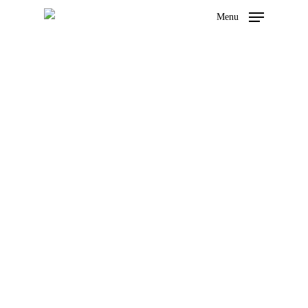
Menu
Impact
Hit enter to search or ESC to close
Food
Group